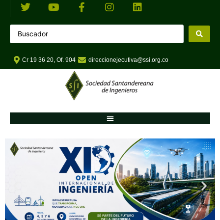
Cr 19 36 20, Of. 904
direccionejecutiva@ssi.org.co