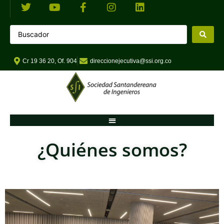
Cr 19 36 20, Of. 904
direccionejecutiva@ssi.org.co
¿Quiénes somos?