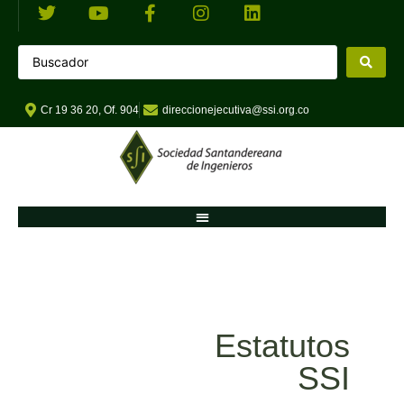
Cr 19 36 20, Of. 904
direccionejecutiva@ssi.org.co
Estatutos
SSI