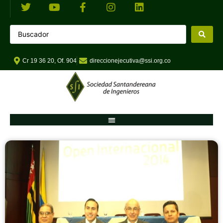
Cr 19 36 20, Of. 904
direccionejecutiva@ssi.org.co