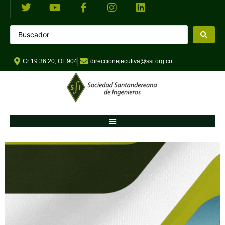
Cr 19 36 20, Of. 904
direccionejecutiva@ssi.org.co