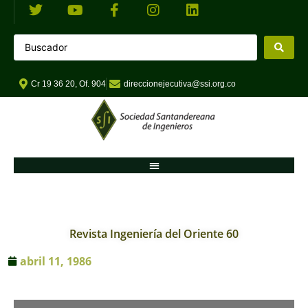
Cr 19 36 20, Of. 904
direccionejecutiva@ssi.org.co
Revista Ingeniería del Oriente 60
abril 11, 1986