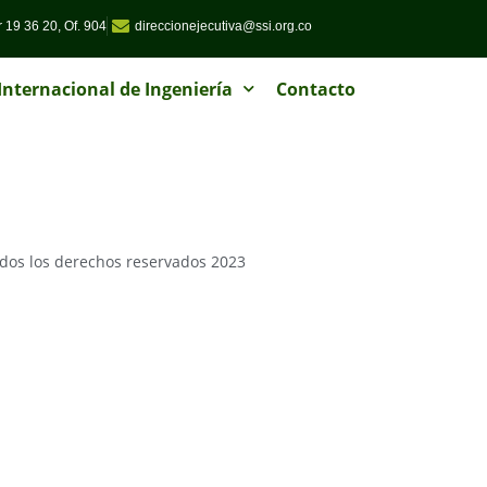
 19 36 20, Of. 904
direccionejecutiva@ssi.org.co
nternacional de Ingeniería
Contacto
dos los derechos reservados 2023