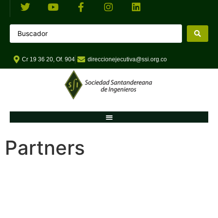
Cr 19 36 20, Of. 904
direccionejecutiva@ssi.org.co
Partners