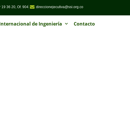
 19 36 20, Of. 904
direccionejecutiva@ssi.org.co
nternacional de Ingeniería
Contacto