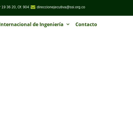
 19 36 20, Of. 904
direccionejecutiva@ssi.org.co
nternacional de Ingeniería
Contacto