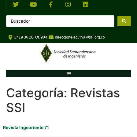
Cr 19 36 20, Of. 904
direccionejecutiva@ssi.org.co
Categoría:
Revistas
SSI
Revista Ingeoriente 71